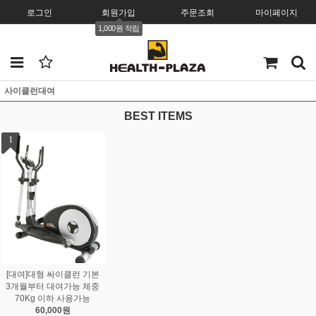
로그인
회원가입
주문조회
마이페이지
1,000원 적립
사이클런대여
BEST ITEMS
1
[대여]대형 싸이클런 기본
3개월부터 대여가능 체중
70Kg 이하 사용가능
60,000원