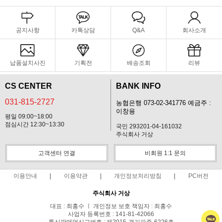
공지사항
카톡상담
Q&A
회사소개
납품설치사진
기획전
배송조회
리뷰
CS CENTER
BANK INFO
031-815-2727
농협은행 073-02-341776 예금주 :
이창용
평일 09:00~18:00
점심시간 12:30~13:30
국민 293201-04-161032
주식회사 거상
고객센터 연결
비회원 1:1 문의
이용안내
이용약관
개인정보처리방침
PC버전
주식회사 거상
대표 : 최홍수 ㅣ 개인정보 보호 책임자 : 최홍수
사업자 등록번호 : 141-81-42066