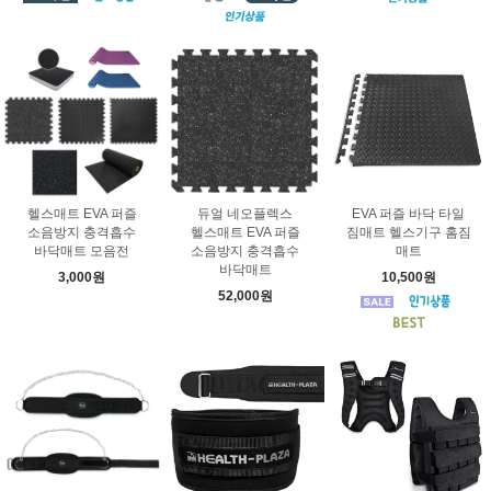
헬스매트 EVA 퍼즐
듀얼 네오플렉스
EVA 퍼즐 바닥 타일
소음방지 충격흡수
헬스매트 EVA 퍼즐
짐매트 헬스기구 홈짐
바닥매트 모음전
소음방지 충격흡수
매트
바닥매트
3,000원
10,500원
52,000원