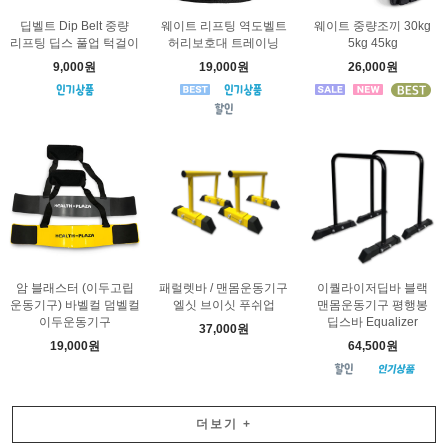
딥벨트 Dip Belt 중량
웨이트 리프팅 역도벨트
웨이트 중량조끼 30kg
리프팅 딥스 풀업 턱걸이
허리보호대 트레이닝
5kg 45kg
9,000원
19,000원
26,000원
암 블래스터 (이두고립
패럴렛바 / 맨몸운동기구
이퀄라이저딥바 블랙
운동기구) 바벨컬 덤벨컬
엘싯 브이싯 푸쉬업
맨몸운동기구 평행봉
이두운동기구
딥스바 Equalizer
37,000원
19,000원
64,500원
더보기
+