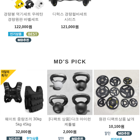
경량봉 역기세트 우레탄
디럭스 경량컬바세트
경량원판 바벨세트
시리즈
122,000원
121,000원
MD'S PICK
웨이트 중량조끼 30kg
[디팩트 상품] 다크 아이런
원판 디팩트상품 낱개
5kg 45kg
케틀벨
10,100원
32,000원
2,000원