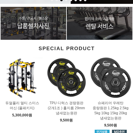
SPECIAL PRODUCT
듀얼풀리 멀티 스미스
TPU 디럭스 경량원판
슈페리어 우레탄
머신 (풀패키지)
(2개1조 ) 홀지름 29mm
중량원판 1.25kg 2.5kg
냄새없는원판
5kg 10kg 15kg 20kg
5,300,000원
냄새없는원판
9,500원
9,500원