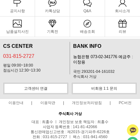
공지사항
카톡상담
Q&A
회사소개
납품설치사진
기획전
배송조회
리뷰
CS CENTER
BANK INFO
031-815-2727
농협은행 073-02-341776 예금주 :
이창용
평일 09:00~18:00
점심시간 12:30~13:30
국민 293201-04-161032
주식회사 거상
고객센터 연결
비회원 1:1 문의
이용안내
이용약관
개인정보처리방침
PC버전
주식회사 거상
대표 : 최홍수 ㅣ 개인정보 보호 책임자 : 최홍수
사업자 등록번호 : 141-81-42066
통신판매업신고번호 : 제2015-경기파주-6226호
전화 : 031-815-2727 ㅣ 팩스 : 031-941-4560