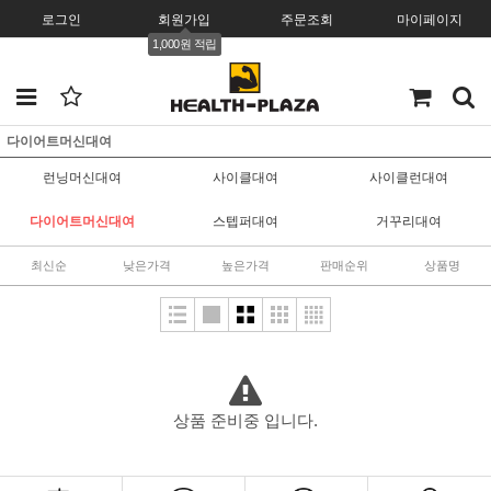
로그인
회원가입
주문조회
마이페이지
1,000원 적립
다이어트머신대여
런닝머신대여
사이클대여
사이클런대여
다이어트머신대여
스텝퍼대여
거꾸리대여
최신순
낮은가격
높은가격
판매순위
상품명
상품 준비중 입니다.