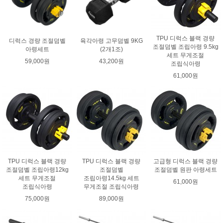
TPU 디럭스 블랙 경량
디럭스 경량 조절덤벨
육각아령 고무덤벨 9KG
조절덤벨 조립아령 9.5kg
아령세트
(2개1조)
세트 무게조절
59,000원
43,200원
조립식아령
61,000원
TPU 디럭스 블랙 경량
TPU 디럭스 블랙 경량
고급형 디럭스 블랙 경량
조절덤벨 조립아령12kg
조절덤벨
조절덤벨 원판 아령세트
세트 무게조절
조립아령14.5kg 세트
61,000원
조립식아령
무게조절 조립식아령
75,000원
89,000원