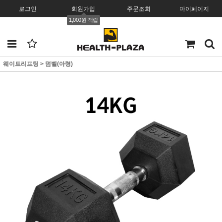
로그인
회원가입
주문조회
마이페이지
1,000원 적립
웨이트리프팅
>
덤벨(아령)