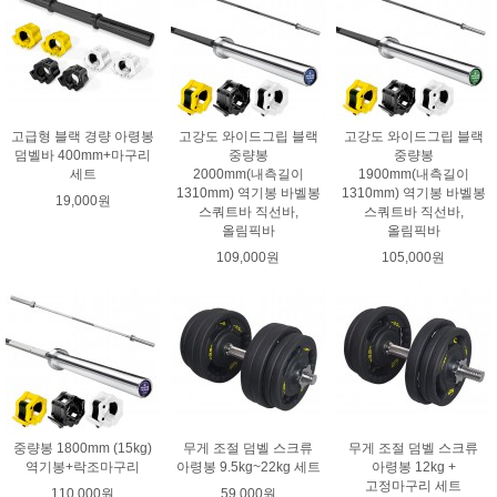
고급형 블랙 경량 아령봉
고강도 와이드그립 블랙
고강도 와이드그립 블랙
덤벨바 400mm+마구리
중량봉
중량봉
세트
2000mm(내측길이
1900mm(내측길이
1310mm) 역기봉 바벨봉
1310mm) 역기봉 바벨봉
19,000원
스쿼트바 직선바,
스쿼트바 직선바,
올림픽바
올림픽바
109,000원
105,000원
중량봉 1800mm (15kg)
무게 조절 덤벨 스크류
무게 조절 덤벨 스크류
역기봉+락조마구리
아령봉 9.5kg~22kg 세트
아령봉 12kg +
고정마구리 세트
110,000원
59,000원