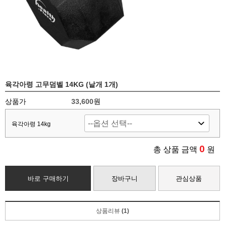
육각아령 고무덤벨 14KG (낱개 1개)
상품가
33,600원
육각아령 14kg
0
총 상품 금액
원
바로 구매하기
장바구니
관심상품
상품리뷰
(1)