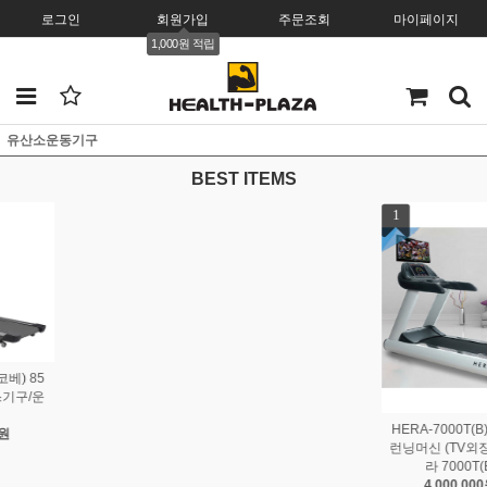
로그인
회원가입
주문조회
마이페이지
1,000원 적립
유산소운동기구
BEST ITEMS
1
2
3
[가정용]AF-골드원301 (A
F-GOLDONE301) 런닝머
신/헬스기구/운동기구
HERA-7000T(B) 클럽용
HERA-7000(I) 클럽용 런
1,850,000원
런닝머신 (TV외장형) / 헤
닝머신 / 헤라 7000(I)
라 7000T(B)
3,900,000원
4,000,000원