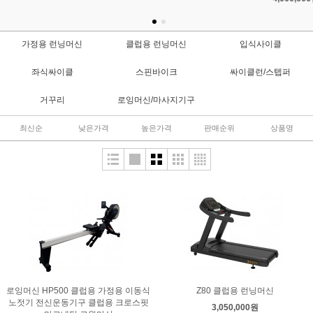
가정용 런닝머신
클럽용 런닝머신
입식사이클
좌식싸이클
스핀바이크
싸이클런/스텝퍼
거꾸리
로잉머신/마사지기구
최신순
낮은가격
높은가격
판매순위
상품명
로잉머신 HP500 클럽용 가정용 이동식
Z80 클럽용 런닝머신
노젓기 전신운동기구 클럽용 크로스핏
3,050,000원