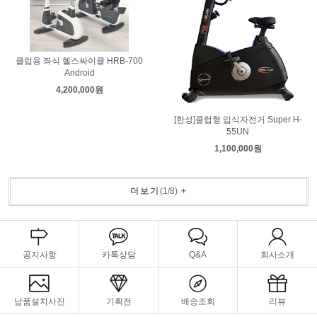
클럽용 좌식 헬스싸이클 HRB-700
Android
4,200,000원
[한성]클럽형 입식자전거 Super H-
55UN
1,100,000원
더보기
(
1
/
8
)
+
공지사항
카톡상담
Q&A
회사소개
납품설치사진
기획전
배송조회
리뷰