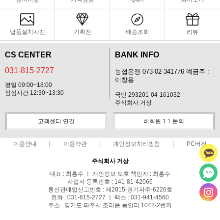
납품설치사진
기획전
배송조회
리뷰
CS CENTER
BANK INFO
031-815-2727
농협은행 073-02-341776 예금주 :
이창용
평일 09:00~18:00
점심시간 12:30~13:30
국민 293201-04-161032
주식회사 거상
고객센터 연결
비회원 1:1 문의
이용안내
이용약관
개인정보처리방침
PC버전
주식회사 거상
대표 : 최홍수 ㅣ 개인정보 보호 책임자 : 최홍수
사업자 등록번호 : 141-81-42066
통신판매업신고번호 : 제2015-경기파주-6226호
전화 : 031-815-2727 ㅣ 팩스 : 031-941-4560
주소 : 경기도 파주시 조리읍 능안리 1042-2번지
사업자정보확인