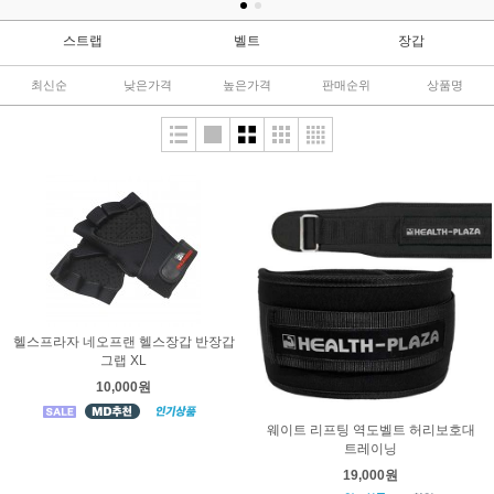
스트랩
벨트
장갑
최신순
낮은가격
높은가격
판매순위
상품명
헬스프라자 네오프랜 헬스장갑 반장갑
그랩 XL
10,000원
웨이트 리프팅 역도벨트 허리보호대
트레이닝
19,000원