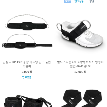
딥벨트 Dip Belt 중량 리프팅 딥스 풀업
발목스트랩 / 레그킥백 허벅지 엉덩이
턱걸이
힙업 ankle glute
9,000원
12,000원