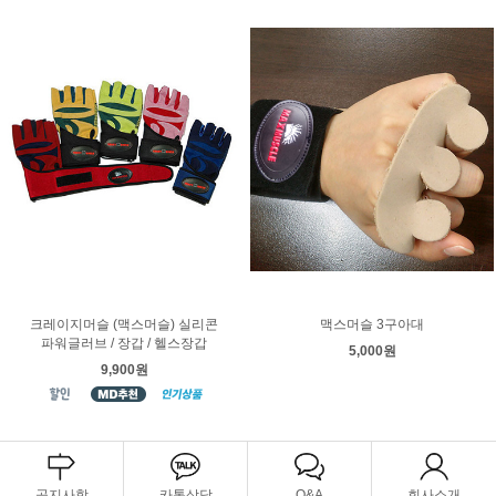
크레이지머슬 (맥스머슬) 실리콘
맥스머슬 3구아대
파워글러브 / 장갑 / 헬스장갑
5,000원
9,900원
공지사항
카톡상담
Q&A
회사소개