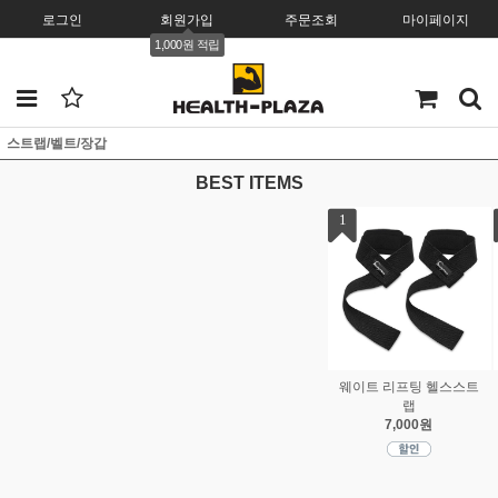
로그인
회원가입
주문조회
마이페이지
1,000원 적립
스트랩/벨트/장갑
BEST ITEMS
1
2
3
웨이트 리프팅 헬스스트
딥벨트 Dip Belt 중량 리
웨이트 리프팅 역도벨트
랩
프팅 딥스 풀업 턱걸이
허리보호대 트레이닝
7,000원
9,000원
19,000원