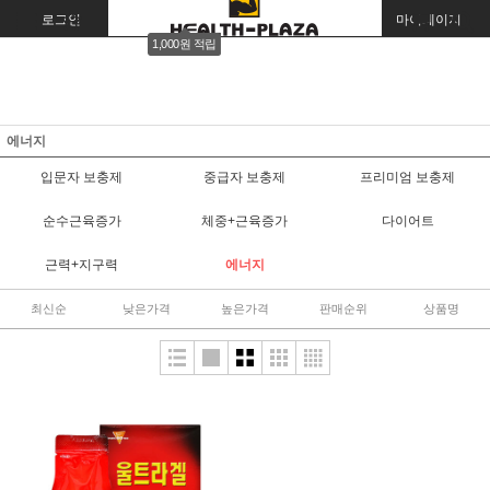
로그인
회원가입
주문조회
마이페이지
1,000원 적립
에너지
입문자 보충제
중급자 보충제
프리미엄 보충제
순수근육증가
체중+근육증가
다이어트
근력+지구력
에너지
최신순
낮은가격
높은가격
판매순위
상품명