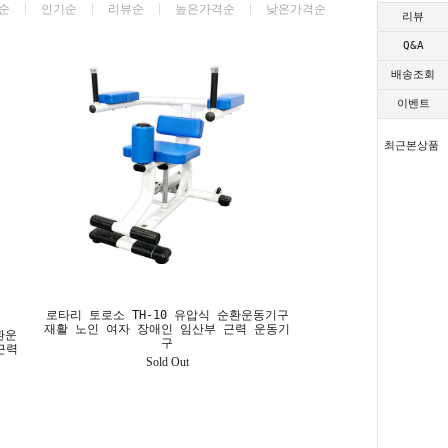
순
인기순
리뷰순
높은가격순
낮은가격순
리뷰
Q&A
배송조회
이벤트
최근본상품
로타리 토로소 TH-10 유압식 순환운동기구
재활 노인 여자 장애인 임산부 근력 운동기
환운
구
근력
Sold Out