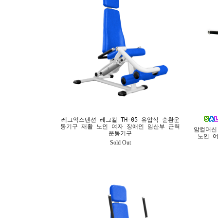
레그익스텐션 레그컬 TH-05 유압식 순환운
동기구 재활 노인 여자 장애인 임산부 근력
암컬머신
운동기구
노인 
Sold Out