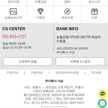
공지사항
카톡상담
Q&A
회사소개
납품설치사진
기획전
배송조회
리뷰
CS CENTER
BANK INFO
031-815-2727
농협은행 073-02-341776 예금주 :
이창용
평일 09:00~18:00
점심시간 12:30~13:30
국민 293201-04-161032
주식회사 거상
고객센터 연결
비회원 1:1 문의
이용안내
이용약관
개인정보처리방침
PC버전
주식회사 거상
대표 : 최홍수 ㅣ 개인정보 보호 책임자 : 최홍수
사업자 등록번호 : 141-81-42066
통신판매업신고번호 : 제2015-경기파주-6226호
전화 : 031-815-2727 ㅣ 팩스 : 031-941-4560
주소 : 경기도 파주시 조리읍 능안리 1042-2번지