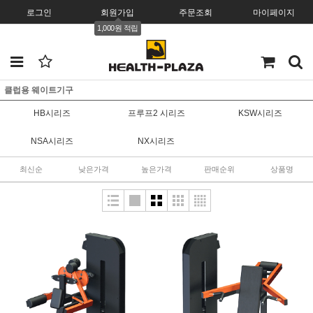
로그인
회원가입
주문조회
마이페이지
1,000원 적립
클럽용 웨이트기구
HB시리즈
프루프2 시리즈
KSW시리즈
NSA시리즈
NX시리즈
최신순
낮은가격
높은가격
판매순위
상품명