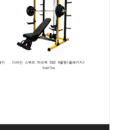
패키
디바인 스쿼트 하프랙 SQ2 4폴형(풀패키지)
Sold Out