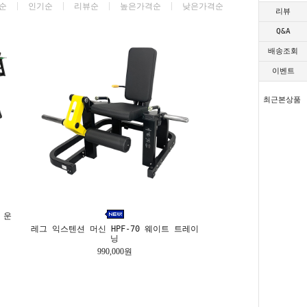
순
인기순
리뷰순
높은가격순
낮은가격순
리뷰
Q&A
배송조회
이벤트
최근본상품
 운
레그 익스텐션 머신 HPF-70 웨이트 트레이
닝
990,000원