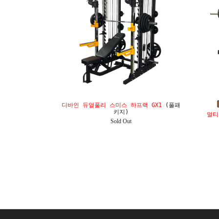
디바인 듀얼풀리 스미스 하프랙 GX1
(풀패
키지)
멀티
Sold Out