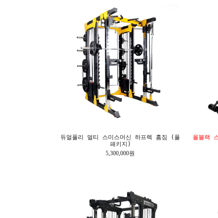
듀얼풀리 멀티 스미스머신 하프렉 홈짐 (풀
올블랙 스
패키지)
5,300,000원