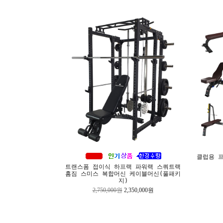
클럽용 프
트랜스폼 접이식 하프랙 파워랙 스쿼트랙
홈짐 스미스 복합머신 케이블머신(풀패키
지)
2,750,000원
2,350,000원