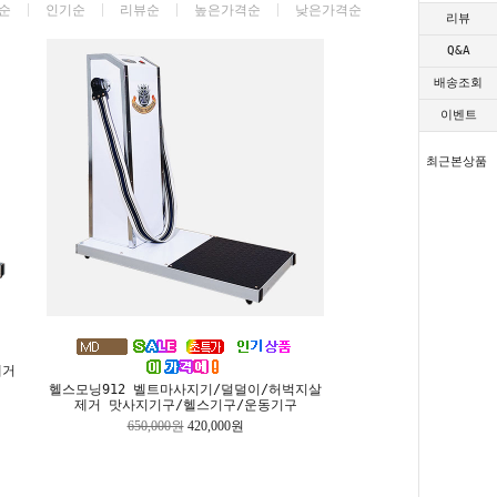
순
인기순
리뷰순
높은가격순
낮은가격순
리뷰
Q&A
배송조회
이벤트
최근본상품
제거
헬스모닝912 벨트마사지기/덜덜이/허벅지살
제거 맛사지기구/헬스기구/운동기구
650,000원
420,000원