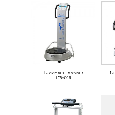
[다이어트머신] 롤링쉐이크
[다
1,750,000원