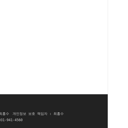
 최홍수
개인정보 보호 책임자 : 최홍수
031-941-4560