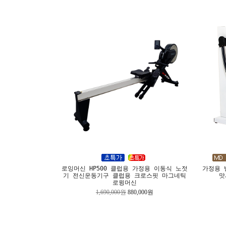
로잉머신 HP500 클럽용 가정용 이동식 노젓
가정용 
기 전신운동기구 클럽용 크로스핏 마그네틱
맛
로윙머신
1,690,000원
880,000원