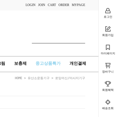
LOGIN
JOIN
CART
ORDER
MYPAGE
로그인
회원가입
마이페이지
크림
보충제
중고상품특가
개인결제
장바구니
HOME
>
유산소운동기구
>
로잉머신/마사지기구
회원혜택
배송조회