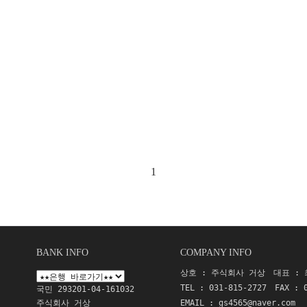
1
BANK INFO
COMPANY INFO
상호 : 주식회사 거상
대표 :
TEL : 031-815-2727
FAX : 
국민 293201-04-161032
주식회사 거상
EMAIL :
gs4565@naver.com