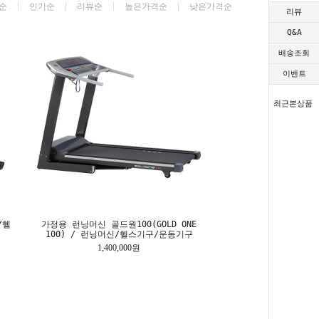
순
인기순
리뷰순
높은가격순
낮은가격순
리뷰
Q&A
배송조회
이벤트
최근본상품
/헬
가정용 런닝머신 골드원100(GOLD ONE
100) / 런닝머신/헬스기구/운동기구
1,400,000원