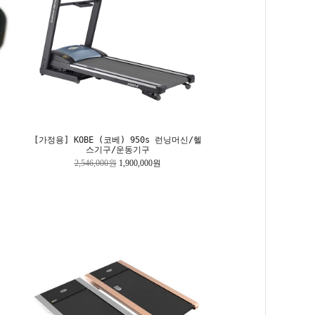
[가정용] KOBE (코베) 950s 런닝머신/헬
스기구/운동기구
2,546,000원
1,900,000원