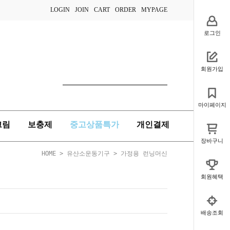
LOGIN
JOIN
CART
ORDER
MYPAGE
로그인
회원가입
마이페이지
크림
보충제
중고상품특가
개인결제
장바구니
HOME
>
유산소운동기구
>
가정용 런닝머신
회원혜택
배송조회