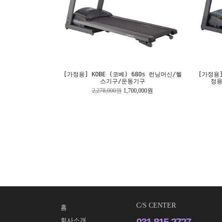
[가정용] KOBE (코베) 680s 런닝머신/헬
[가정용]
스기구/운동기구
정용
2,278,000원
1,700,000원
C/S CENTER
홈
031-815-2727
회사소개