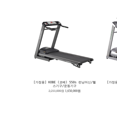
[가정용] KOBE (코베) 550s 런닝머신/헬
[가정용
스기구/운동기구
2,211,000원
1,650,000원