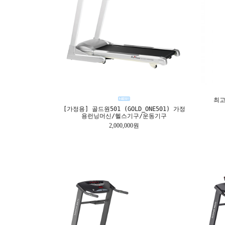
최고
[가정용] 골드원501 (GOLD_ONE501) 가정
용런닝머신/헬스기구/운동기구
2,000,000원