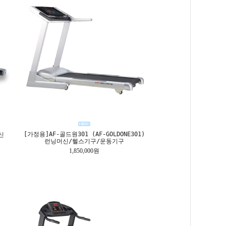
[가정용]AF-골드원301 (AF-GOLDONE301)
신
런닝머신/헬스기구/운동기구
1,850,000원