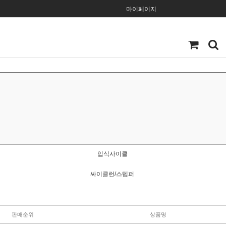
마이페이지
입식사이클
싸이클런/스텝퍼
판매순위
상품명