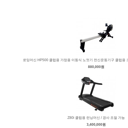
[가정용] KOBE (코베) 850s 런닝머신/헬스기구/운동기구
로잉머신 HP500 클럽용 가정용 이동식 노젓기 전신운동기구 클럽용
2,000,000원
880,000원
Z80i 클럽용 런닝머신 / 경사 조절 가능
3,400,000원