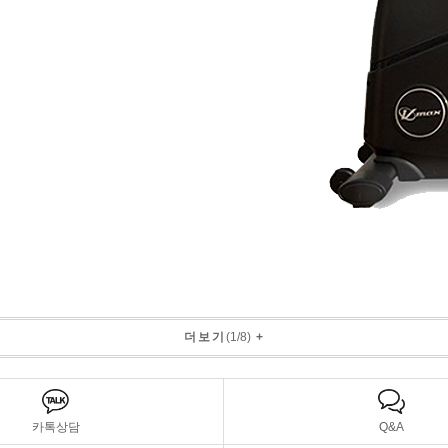
더보기
(
1
/
8
)
+
카톡상담
Q&A