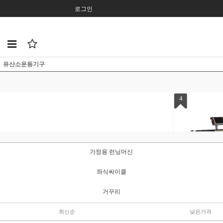
로그인
유산소운동기구
4
가정용 런닝머신
좌식싸이클
거꾸리
최신순
낮은가격