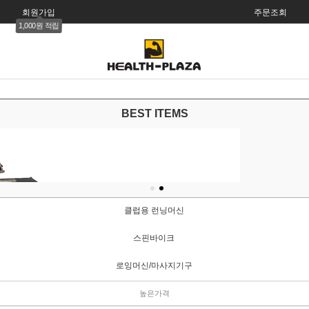
회원가입
주문조회
1,000원 적립
BEST ITEMS
클럽용 런닝머신
스핀바이크
로잉머신/마사지기구
높은가격