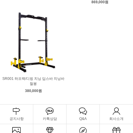
869,000원
SR001 하프랙/디핑 치닝 딥스바 치닝바
철봉
380,000원
공지사항
카톡상담
Q&A
회사소개