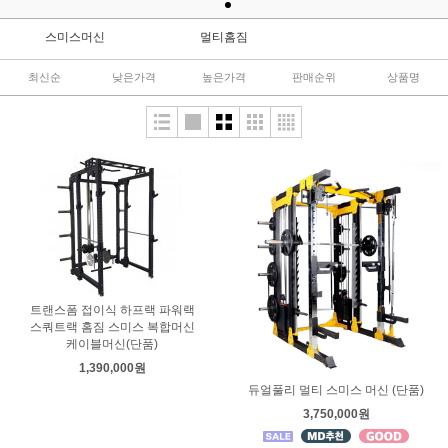
스미스머신
멀티홈짐
최신순
낮은가격
높은가격
판매순위
상품명
트랜스폼 접이식 하프랙 파워랙
스쿼트랙 홈짐 스미스 복합머신
케이블머신(단품)
1,390,000원
듀얼풀리 멀티 스미스 머신 (단품)
3,750,000원