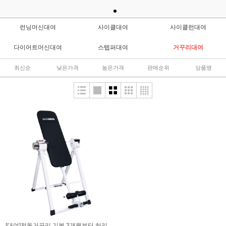
런닝머신대여
사이클대여
사이클런대여
다이어트머신대여
스텝퍼대여
거꾸리대여
최신순
낮은가격
높은가격
판매순위
상품명
[대여]전동거꾸리 기본 3개월부터 허리