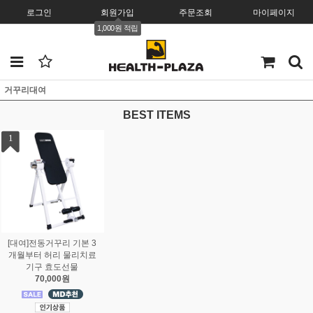
로그인
회원가입
주문조회
마이페이지
1,000원 적립
거꾸리대여
BEST ITEMS
1
[대여]전동거꾸리 기본 3
개월부터 허리 물리치료
기구 효도선물
70,000원