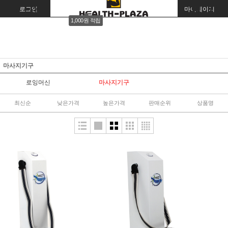
로그인
회원가입
주문조회
마이페이지
1,000원 적립
마사지기구
로잉머신
마사지기구
최신순
낮은가격
높은가격
판매순위
상품명