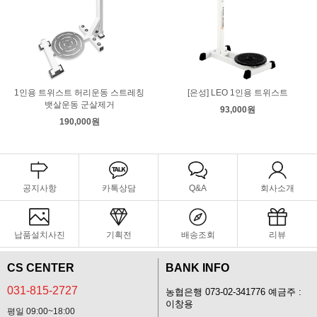
1인용 트위스트 허리운동 스트레칭
[은성] LEO 1인용 트위스트
뱃살운동 군살제거
93,000원
190,000원
공지사항
카톡상담
Q&A
회사소개
납품설치사진
기획전
배송조회
리뷰
CS CENTER
BANK INFO
031-815-2727
농협은행 073-02-341776 예금주 :
이창용
평일 09:00~18:00