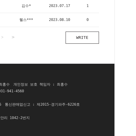
김수*
2023.07.17
1
헬스***
2023.08.10
0
>
>>
WRITE
 최홍수
개인정보 보호 책임자 : 최홍수
031-941-4560
6
통신판매업신고 : 제2015-경기파주-6226호
안리 1042-2번지