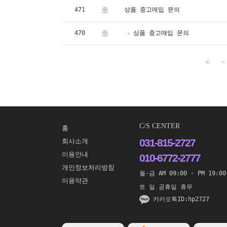
471
상품 중고매입 문의
470
상품 중고매입 문의
<<
<
C/S CENTER
홈
031-815-2727
회사소개
이용안내
010-6772-2777
개인정보처리방침
월-금 AM 09:00 - PM 19:00
이용약관
토 일 공휴일 휴무
카카오톡ID:hp2727