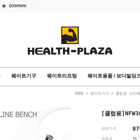
BOOKMARK
구
웨이트기구
웨이트리프팅
웨이트용품 / 보디빌딩
HOME
>
웨이트기구
>
클럽용 프리
[클럽용]NFW
87
판매가격
적립금
1%