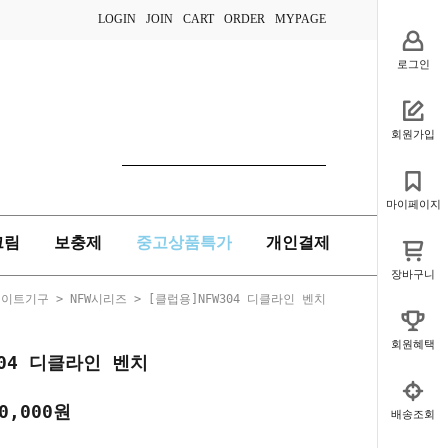
LOGIN
JOIN
CART
ORDER
MYPAGE
로그인
회원가입
마이페이지
크림
보충제
중고상품특가
개인결제
장바구니
웨이트기구
>
NFW시리즈
> [클럽용]NFW304 디클라인 벤치
회원혜택
304 디클라인 벤치
0,000
원
배송조회