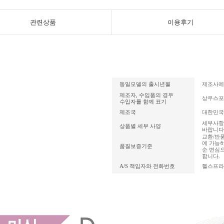
관련상품
이용후기
동일모델의 출시년월
제조사에
제조자, 수입품의 경우
상우스포
수입자를 함께 표기
제조국
대한민국
세부사항을
상품별 세부 사양
바랍니다
교환/반
에 가능
품질보증기준
순 변심으
합니다.
A/S 책임자와 전화번호
헬스프라자 
840