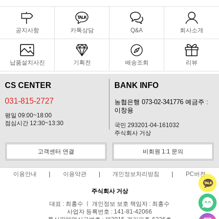
공지사항
카톡상담
Q&A
회사소개
납품설치사진
기획전
배송조회
리뷰
CS CENTER
BANK INFO
031-815-2727
농협은행 073-02-341776 예금주 :
이창용
평일 09:00~18:00
점심시간 12:30~13:30
국민 293201-04-161032
주식회사 거상
고객센터 연결
비회원 1:1 문의
이용안내
이용약관
개인정보처리방침
PC버전
주식회사 거상
대표 : 최홍수 ㅣ 개인정보 보호 책임자 : 최홍수
사업자 등록번호 : 141-81-42066