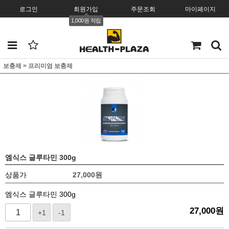
로그인
회원가입
주문조회
마이페이지
1,000원 적립
보충제
>
프리미엄 보충제
엠식스 글루타민 300g
상품가
27,000
원
엠식스 글루타민 300g
27,000
원
+1
-1