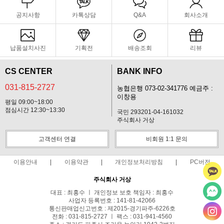
공지사항
카톡상담
Q&A
회사소개
납품설치사진
기획전
배송조회
리뷰
CS CENTER
BANK INFO
031-815-2727
농협은행 073-02-341776 예금주 :
이창용
평일 09:00~18:00
점심시간 12:30~13:30
국민 293201-04-161032
주식회사 거상
고객센터 연결
비회원 1:1 문의
이용안내
이용약관
개인정보처리방침
PC버전
주식회사 거상
대표 : 최홍수 ㅣ 개인정보 보호 책임자 : 최홍수
사업자 등록번호 : 141-81-42066
통신판매업신고번호 : 제2015-경기파주-6226호
전화 : 031-815-2727 ㅣ 팩스 : 031-941-4560