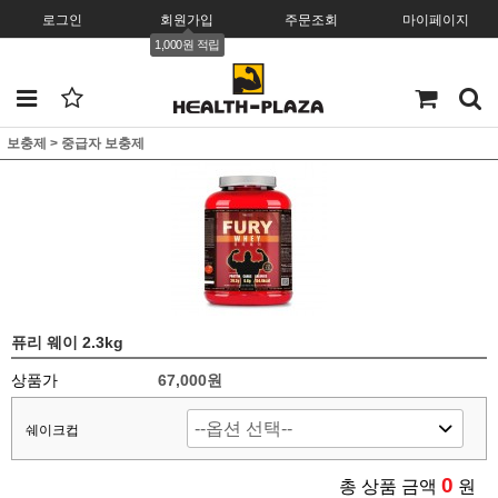
로그인
회원가입
주문조회
마이페이지
1,000원 적립
보충제
>
중급자 보충제
퓨리 웨이 2.3kg
상품가
67,000원
쉐이크컵
0
총 상품 금액
원