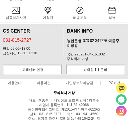
납품설치사진
기획전
배송조회
리뷰
CS CENTER
BANK INFO
031-815-2727
농협은행 073-02-341776 예금주 :
이창용
평일 09:00~18:00
점심시간 12:30~13:30
국민 293201-04-161032
주식회사 거상
고객센터 연결
비회원 1:1 문의
이용안내
이용약관
개인정보처리방침
PC버전
주식회사 거상
대표 : 최홍수 ㅣ 개인정보 보호 책임자 : 최홍수
사업자 등록번호 : 141-81-42066
통신판매업신고번호 : 제2015-경기파주-6226호
전화 : 031-815-2727 ㅣ 팩스 : 031-941-4560
주소 : 경기도 파주시 조리읍 능안리 1042-2번지
사업자정보확인