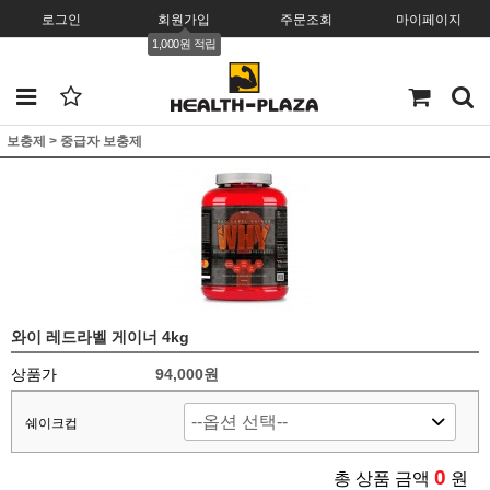
로그인
회원가입
주문조회
마이페이지
1,000원 적립
보충제
>
중급자 보충제
와이 레드라벨 게이너 4kg
상품가
94,000원
쉐이크컵
0
총 상품 금액
원