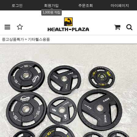
로그인
회원가입
주문조회
마이페이지
1,000원 적립
중고상품특가
>
기타헬스용품