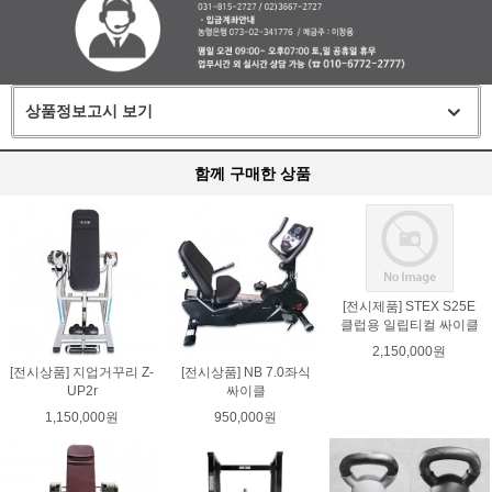
상품정보고시 보기
함께 구매한 상품
[전시제품] STEX S25E
클럽용 일립티컬 싸이클
2,150,000원
[전시상품] 지업거꾸리 Z-
[전시상품] NB 7.0좌식
UP2r
싸이클
1,150,000원
950,000원