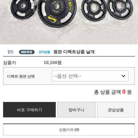
원판 디팩트상품 낱개
상품가
10,100원
디펙트 원판 선택
0
총 상품 금액
원
바로 구매하기
장바구니
관심상품
상품리뷰
(4)