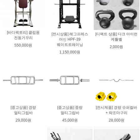
[바디팩토리] 클럽용
[전시상품] 레그프레스
[디팩트 상품] 다크 아이런
전동거꾸리
머신 HPF-39
케틀벨
웨이트트레이닝
550,000원
2,000원
1,150,000원
[중고상품] 경량
[중고상품] 중량
[전시제품] 경량 슈퍼컬바
멀티그립바
멀티그립바
+ 락조마구리
29,000원
45,000원
28,000원