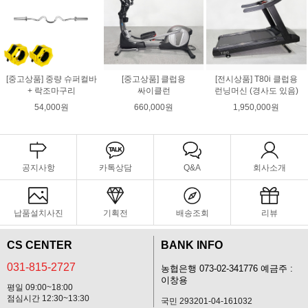
[중고상품] 중량 슈퍼컬바
[중고상품] 클럽용
[전시상품] T80i 클럽용
+ 락조마구리
싸이클런
런닝머신 (경사도 있음)
54,000원
660,000원
1,950,000원
공지사항
카톡상담
Q&A
회사소개
납품설치사진
기획전
배송조회
리뷰
CS CENTER
BANK INFO
031-815-2727
농협은행 073-02-341776 예금주 :
이창용
평일 09:00~18:00
점심시간 12:30~13:30
국민 293201-04-161032