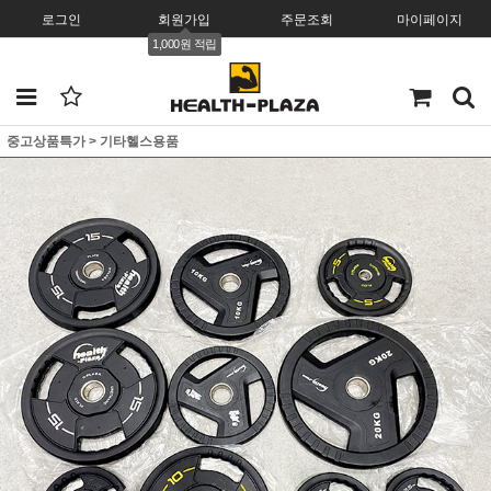
로그인
회원가입
주문조회
마이페이지
1,000원 적립
중고상품특가
>
기타헬스용품