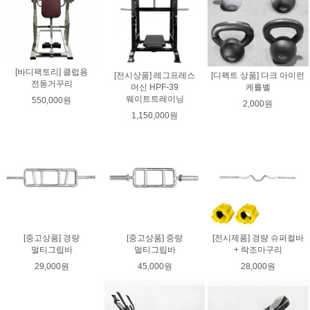
[바디팩토리] 클럽용
[전시상품] 레그프레스
[디팩트 상품] 다크 아이런
전동거꾸리
머신 HPF-39
케틀벨
웨이트트레이닝
550,000원
2,000원
1,150,000원
[중고상품] 경량
[중고상품] 중량
[전시제품] 경량 슈퍼컬바
멀티그립바
멀티그립바
+ 락조마구리
29,000원
45,000원
28,000원