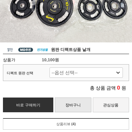
원판 디팩트상품 낱개
상품가
10,100원
디펙트 원판 선택
0
총 상품 금액
원
바로 구매하기
장바구니
관심상품
상품리뷰
(4)