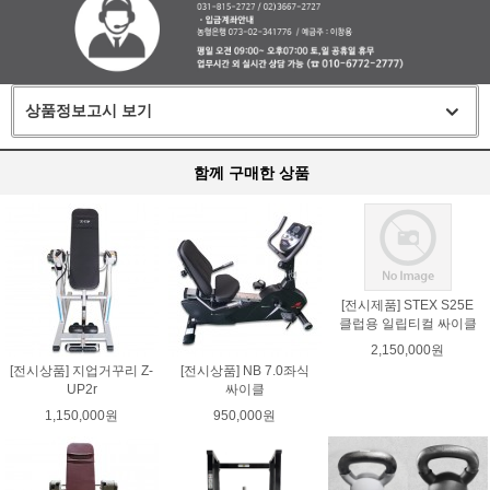
상품정보고시 보기
함께 구매한 상품
[전시제품] STEX S25E
클럽용 일립티컬 싸이클
2,150,000원
[전시상품] 지업거꾸리 Z-
[전시상품] NB 7.0좌식
UP2r
싸이클
1,150,000원
950,000원