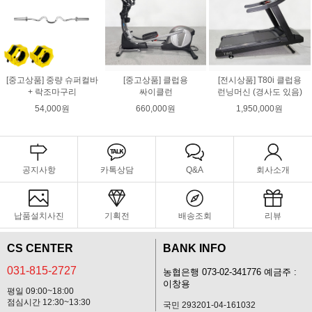
[중고상품] 중량 슈퍼컬바
[중고상품] 클럽용
[전시상품] T80i 클럽용
+ 락조마구리
싸이클런
런닝머신 (경사도 있음)
54,000원
660,000원
1,950,000원
공지사항
카톡상담
Q&A
회사소개
납품설치사진
기획전
배송조회
리뷰
CS CENTER
BANK INFO
031-815-2727
농협은행 073-02-341776 예금주 :
이창용
평일 09:00~18:00
점심시간 12:30~13:30
국민 293201-04-161032