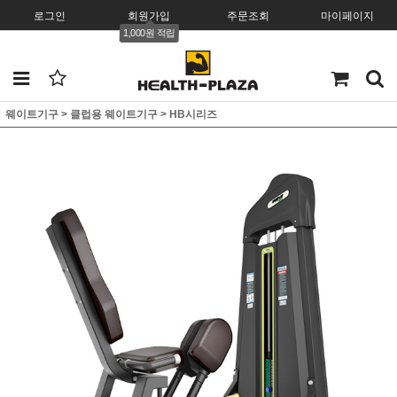
로그인
회원가입
주문조회
마이페이지
1,000원 적립
웨이트기구
>
클럽용 웨이트기구
>
HB시리즈