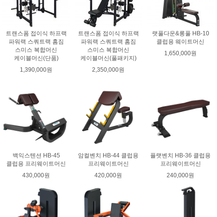
트랜스폼 접이식 하프랙
트랜스폼 접이식 하프랙
랫풀다운&롱풀 HB-10
파워랙 스쿼트랙 홈짐
파워랙 스쿼트랙 홈짐
클럽용 웨이트머신
스미스 복합머신
스미스 복합머신
1,650,000원
케이블머신(단품)
케이블머신(풀패키지)
1,390,000원
2,350,000원
백익스텐션 HB-45
암컬벤치 HB-44 클럽용
플랫벤치 HB-36 클럽용
클럽용 프리웨이트머신
프리웨이트머신
프리웨이트머신
430,000원
420,000원
240,000원