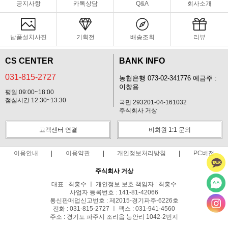
공지사항
카톡상담
Q&A
회사소개
납품설치사진
기획전
배송조회
리뷰
CS CENTER
BANK INFO
031-815-2727
농협은행 073-02-341776 예금주 :
이창용
평일 09:00~18:00
점심시간 12:30~13:30
국민 293201-04-161032
주식회사 거상
고객센터 연결
비회원 1:1 문의
이용안내
이용약관
개인정보처리방침
PC버전
주식회사 거상
대표 : 최홍수 ㅣ 개인정보 보호 책임자 : 최홍수
사업자 등록번호 : 141-81-42066
통신판매업신고번호 : 제2015-경기파주-6226호
전화 : 031-815-2727 ㅣ 팩스 : 031-941-4560
주소 : 경기도 파주시 조리읍 능안리 1042-2번지