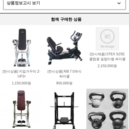
상품정보고시 보기
함께 구매한 상품
[전시제품] STEX S25E
클럽용 일립티컬 싸이클
2,150,000원
[전시상품] 지업거꾸리 Z-
[전시상품] NB 7.0좌식
UP2r
싸이클
1,150,000원
950,000원