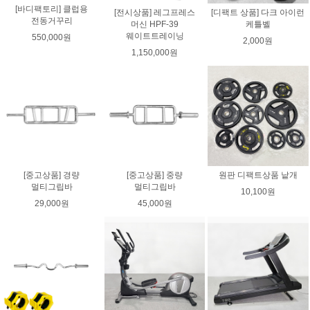
[바디팩토리] 클럽용
[전시상품] 레그프레스
[디팩트 상품] 다크 아이런
전동거꾸리
머신 HPF-39
케틀벨
웨이트트레이닝
550,000원
2,000원
1,150,000원
[중고상품] 경량
[중고상품] 중량
원판 디팩트상품 낱개
멀티그립바
멀티그립바
10,100원
29,000원
45,000원