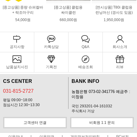
[중고상품] 중량 슈퍼컬바
[중고상품] 클럽용
[전시상품] T80i 클럽용
+ 락조마구리
싸이클런
런닝머신 (경사도 있음)
54,000원
660,000원
1,950,000원
공지사항
카톡상담
Q&A
회사소개
납품설치사진
기획전
배송조회
리뷰
CS CENTER
BANK INFO
031-815-2727
농협은행 073-02-341776 예금주 :
이창용
평일 09:00~18:00
점심시간 12:30~13:30
국민 293201-04-161032
주식회사 거상
고객센터 연결
비회원 1:1 문의
이용안내
이용약관
개인정보처리방침
PC버전