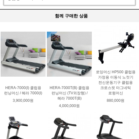
함께 구매한 상품
로잉머신 HP500 클럽용
가정용 이동식 노젓기
전신운동기구 클럽용
크로스핏 마그네틱
HERA-7000(I) 클럽용
HERA-7000T(B) 클럽용
로윙머신
런닝머신 / 헤라 7000(I)
런닝머신 (TV외장형) /
헤라 7000T(B)
880,000원
3,900,000원
4,000,000원