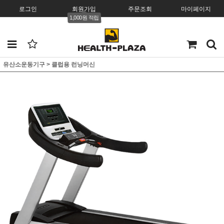
로그인
회원가입
주문조회
마이페이지
1,000원 적립
유산소운동기구
>
클럽용 런닝머신