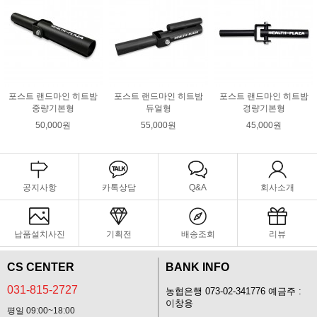
포스트 랜드마인 히트밤
포스트 랜드마인 히트밤
포스트 랜드마인 히트밤
중량기본형
듀얼형
경량기본형
50,000원
55,000원
45,000원
공지사항
카톡상담
Q&A
회사소개
납품설치사진
기획전
배송조회
리뷰
CS CENTER
BANK INFO
031-815-2727
농협은행 073-02-341776 예금주 :
이창용
평일 09:00~18:00