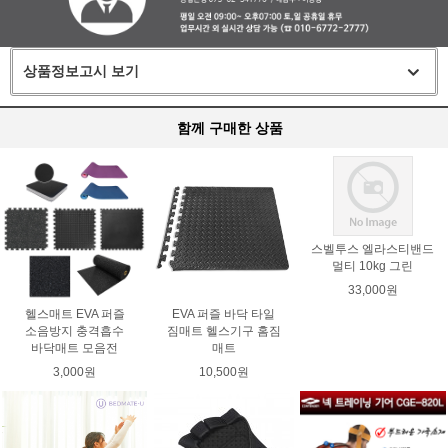
상품정보고시 보기
함께 구매한 상품
스벨투스 엘라스티밴드
멀티 10kg 그린
33,000원
헬스매트 EVA 퍼즐
EVA 퍼즐 바닥 타일
소음방지 충격흡수
짐매트 헬스기구 홈짐
바닥매트 모음전
매트
3,000원
10,500원