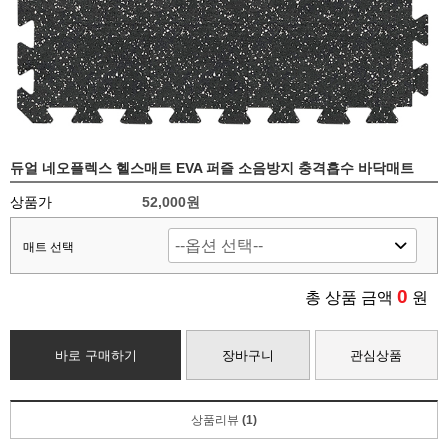
듀얼 네오플렉스 헬스매트 EVA 퍼즐 소음방지 충격흡수 바닥매트
상품가
52,000원
매트 선택
0
총 상품 금액
원
바로 구매하기
장바구니
관심상품
상품리뷰
(1)