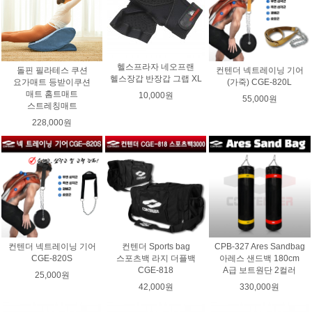
헬스프라자 네오프랜
돌핀 필라테스 쿠션
컨텐더 넥트레이닝 기어
헬스장갑 반장갑 그랩 XL
요가매트 등받이쿠션
(가죽) CGE-820L
매트 홈트매트
10,000원
55,000원
스트레칭매트
228,000원
컨텐더 넥트레이닝 기어
컨텐더 Sports bag
CPB-327 Ares Sandbag
CGE-820S
스포츠백 라지 더플백
아레스 샌드백 180cm
CGE-818
A급 보트원단 2컬러
25,000원
42,000원
330,000원