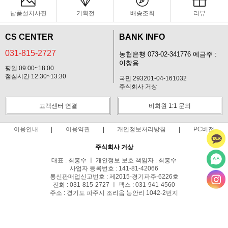
납품설치사진
기획전
배송조회
리뷰
CS CENTER
BANK INFO
031-815-2727
농협은행 073-02-341776 예금주 :
이창용
평일 09:00~18:00
점심시간 12:30~13:30
국민 293201-04-161032
주식회사 거상
고객센터 연결
비회원 1:1 문의
이용안내
이용약관
개인정보처리방침
PC버전
주식회사 거상
대표 : 최홍수 ㅣ 개인정보 보호 책임자 : 최홍수
사업자 등록번호 : 141-81-42066
통신판매업신고번호 : 제2015-경기파주-6226호
전화 : 031-815-2727 ㅣ 팩스 : 031-941-4560
주소 : 경기도 파주시 조리읍 능안리 1042-2번지
사업자정보확인
COPYRIGHT(C)헬스프라자 ALL RIGHTS RESERVED.