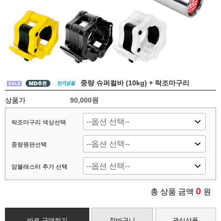
중량 슈퍼컬바 (10kg) + 락조마구리
상품가
90,000원
락조마구리 색상선택
중량원판선택
암블래스터 추가 선택
0
총 상품 금액
원
바로 구매하기
장바구니
관심상품