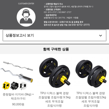
상품정보고시 보기
함께 구매한 상품
TPU 디럭스 블랙 경량
TPU 디럭스 블랙 경량
중량컬바 이지바 (9kg) +
조절덤벨 조립아령 9.5kg
조절덤벨 조립아령12kg
락조마구리
세트 무게조절
세트 무게조절
90,000원
조립식아령
조립식아령