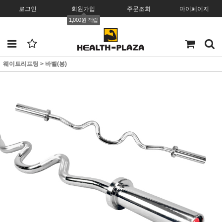
로그인
회원가입
주문조회
마이페이지
1,000원 적립
웨이트리프팅
>
바벨(봉)