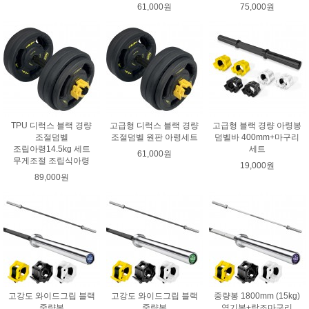
61,000원
75,000원
TPU 디럭스 블랙 경량
고급형 디럭스 블랙 경량
고급형 블랙 경량 아령봉
조절덤벨
조절덤벨 원판 아령세트
덤벨바 400mm+마구리
조립아령14.5kg 세트
세트
61,000원
무게조절 조립식아령
19,000원
89,000원
고강도 와이드그립 블랙
고강도 와이드그립 블랙
중량봉 1800mm (15kg)
중량봉
중량봉
역기봉+락조마구리