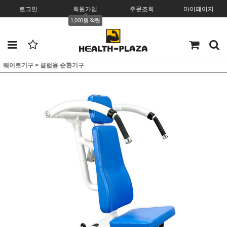
로그인
회원가입
주문조회
마이페이지
1,000원 적립
웨이트기구
>
클럽용 순환기구