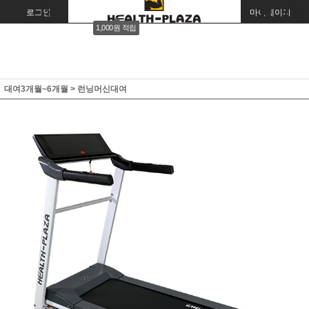
로그인
회원가입
주문조회
마이페이지
1,000원 적립
대여3개월~6개월
>
런닝머신대여