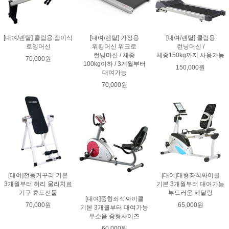
[대여/렌탈] 클럽용 접이식
[대여/렌탈] 가정용
[대여/렌탈] 클럽용
로잉머신
워킹머신 워크로
런닝머신 /
런닝머신 / 체중
체중150kg까지 사용가능
70,000원
100kg이하 / 3개월부터
150,000원
대여가능
70,000원
[대여]전동거꾸리 기본
[대여]대형좌식싸이클
3개월부터 허리 물리치료
기본 3개월부터 대여가능
기구 효도선물
부드러운 페달링
[대여]중형좌식싸이클
70,000원
65,000원
기본 3개월부터 대여가능
무소음 중형사이즈
60,000원