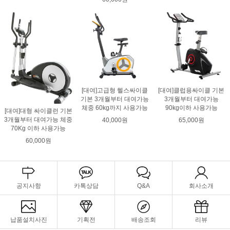
[대여]고급형 헬스싸이클
[대여]클럽용싸이클 기본
기본 3개월부터 대여가능
3개월부터 대여가능
체중 60kg까지 사용가능
90kg이하 사용가능
[대여]대형 싸이클런 기본
3개월부터 대여가능 체중
40,000원
65,000원
70Kg 이하 사용가능
60,000원
공지사항
카톡상담
Q&A
회사소개
납품설치사진
기획전
배송조회
리뷰