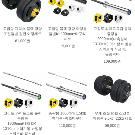
고급형 디럭스 블랙 경량
고급형 블랙 경량 아령봉
고강도 와이드그립 블랙
조절덤벨 원판 아령세트
덤벨바 400mm+마구리
중량봉
세트
2000mm(내측길이
61,000원
1310mm) 역기봉 바벨봉
19,000원
스쿼트바 직선바,
올림픽바
109,000원
고강도 와이드그립 블랙
중량봉 1800mm (15kg)
무게 조절 덤벨 스크류
중량봉
역기봉+락조마구리
아령봉 9.5kg~22kg 세트
1900mm(내측길이
110,000원
59,000원
1310mm) 역기봉 바벨봉
스쿼트바 직선바,