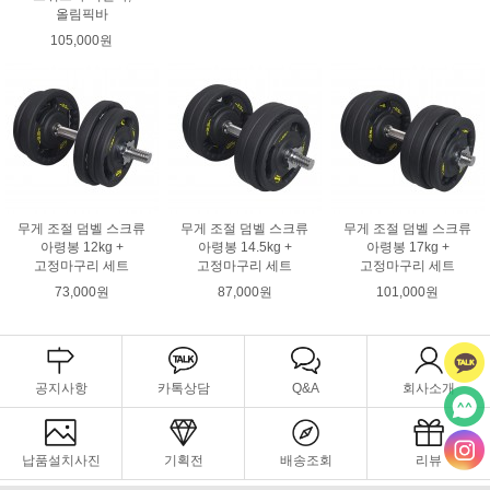
올림픽바
105,000원
무게 조절 덤벨 스크류
무게 조절 덤벨 스크류
무게 조절 덤벨 스크류
아령봉 12kg +
아령봉 14.5kg +
아령봉 17kg +
고정마구리 세트
고정마구리 세트
고정마구리 세트
73,000원
87,000원
101,000원
공지사항
카톡상담
Q&A
회사소개
납품설치사진
기획전
배송조회
리뷰