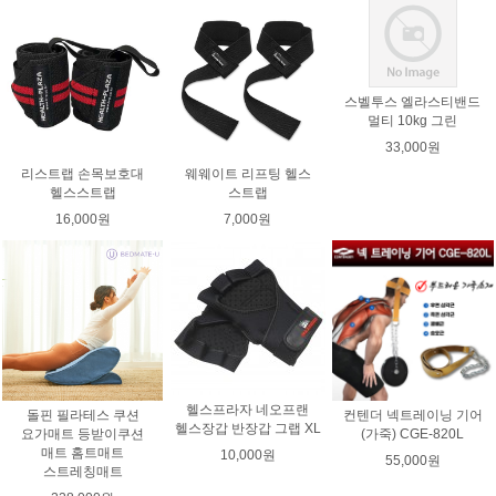
스벨투스 엘라스티밴드
멀티 10kg 그린
33,000원
리스트랩 손목보호대
웨웨이트 리프팅 헬스
헬스스트랩
스트랩
16,000원
7,000원
헬스프라자 네오프랜
돌핀 필라테스 쿠션
컨텐더 넥트레이닝 기어
헬스장갑 반장갑 그랩 XL
요가매트 등받이쿠션
(가죽) CGE-820L
매트 홈트매트
10,000원
55,000원
스트레칭매트