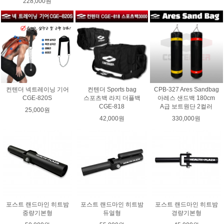
228,000원
컨텐더 넥트레이닝 기어
컨텐더 Sports bag
CPB-327 Ares Sandbag
CGE-820S
스포츠백 라지 더플백
아레스 샌드백 180cm
CGE-818
A급 보트원단 2컬러
25,000원
42,000원
330,000원
포스트 랜드마인 히트밤
포스트 랜드마인 히트밤
포스트 랜드마인 히트밤
중량기본형
듀얼형
경량기본형