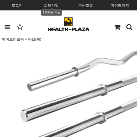
로그인
회원가입
주문조회
마이페이지
1,000원 적립
웨이트리프팅
>
바벨(봉)