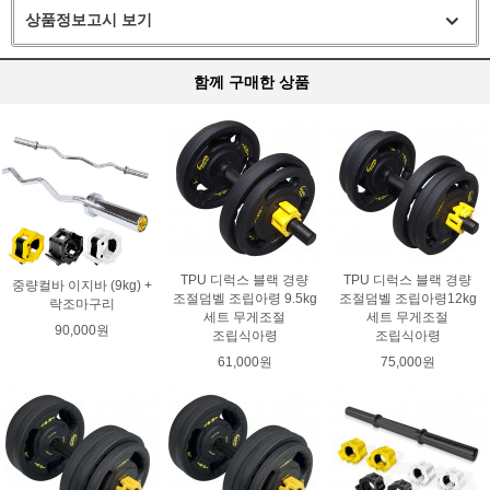
상품정보고시 보기
함께 구매한 상품
TPU 디럭스 블랙 경량
TPU 디럭스 블랙 경량
중량컬바 이지바 (9kg) +
조절덤벨 조립아령 9.5kg
조절덤벨 조립아령12kg
락조마구리
세트 무게조절
세트 무게조절
90,000원
조립식아령
조립식아령
61,000원
75,000원