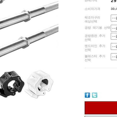
29
판매가격
소비자가격
30,
락조마구리
색상선택
경량 역기봉 선택
경량원판 추가
선택
랜드마인 추가
선택
블래스터 추가
선택