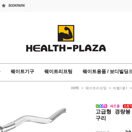
BOOKMARK
구
웨이트기구
웨이트리프팅
웨이트용품 / 보디빌딩
HOME
>
웨이트리프팅
>
바벨(봉)
>
고급형 경량봉
구리