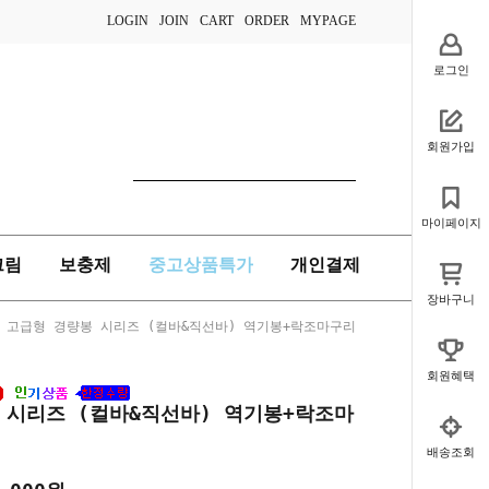
LOGIN
JOIN
CART
ORDER
MYPAGE
로그인
회원가입
마이페이지
크림
보충제
중고상품특가
개인결제
장바구니
 고급형 경량봉 시리즈 (컬바&직선바) 역기봉+락조마구리
회원혜택
 시리즈 (컬바&직선바) 역기봉+락조마
배송조회