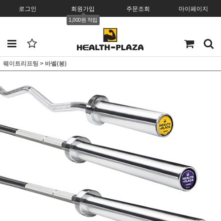
로그인
회원가입
주문조회
마이페이지
1,000원 적립
웨이트리프팅
>
바벨(봉)