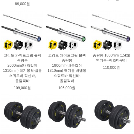
89,000원
고강도 와이드그립 블랙
고강도 와이드그립 블랙
중량봉 1800mm (15kg)
중량봉
중량봉
역기봉+락조마구리
2000mm(내측길이
1900mm(내측길이
110,000원
1310mm) 역기봉 바벨봉
1310mm) 역기봉 바벨봉
스쿼트바 직선바,
스쿼트바 직선바,
올림픽바
올림픽바
109,000원
105,000원