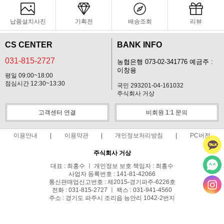
납품설치사진
기획전
배송조회
리뷰
CS CENTER
BANK INFO
031-815-2727
농협은행 073-02-341776 예금주 :
이창용
평일 09:00~18:00
점심시간 12:30~13:30
국민 293201-04-161032
주식회사 거상
고객센터 연결
비회원 1:1 문의
이용안내
이용약관
개인정보처리방침
PC버전
주식회사 거상
대표 : 최홍수 ㅣ 개인정보 보호 책임자 : 최홍수
사업자 등록번호 : 141-81-42066
통신판매업신고번호 : 제2015-경기파주-6226호
전화 : 031-815-2727 ㅣ 팩스 : 031-941-4560
주소 : 경기도 파주시 조리읍 능안리 1042-2번지
사업자정보확인