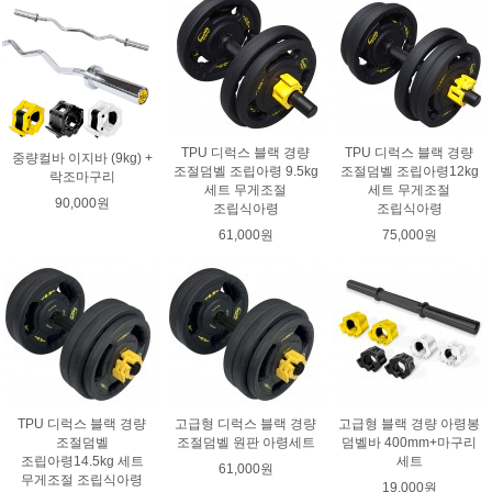
TPU 디럭스 블랙 경량
TPU 디럭스 블랙 경량
중량컬바 이지바 (9kg) +
조절덤벨 조립아령 9.5kg
조절덤벨 조립아령12kg
락조마구리
세트 무게조절
세트 무게조절
90,000원
조립식아령
조립식아령
61,000원
75,000원
TPU 디럭스 블랙 경량
고급형 디럭스 블랙 경량
고급형 블랙 경량 아령봉
조절덤벨
조절덤벨 원판 아령세트
덤벨바 400mm+마구리
조립아령14.5kg 세트
세트
61,000원
무게조절 조립식아령
19,000원