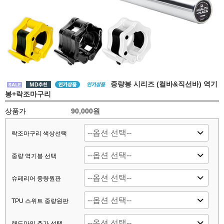
중량봉 시리즈 (컬바&직선바) 역기
봉+락조마구리
상품가
90,000원
락조마구리 색상선택
중량 역기봉 선택
슈페리어 중량원판
TPU 스위트 중량원판
랜드마인 추가 선택