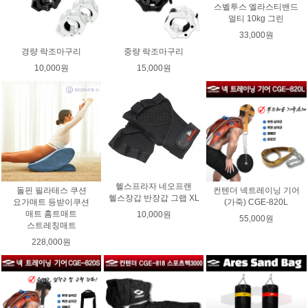
스벨투스 엘라스티밴드
멀티 10kg 그린
33,000원
경량 락조마구리
중량 락조마구리
10,000원
15,000원
헬스프라자 네오프랜
돌핀 필라테스 쿠션
컨텐더 넥트레이닝 기어
헬스장갑 반장갑 그랩 XL
요가매트 등받이쿠션
(가죽) CGE-820L
매트 홈트매트
10,000원
55,000원
스트레칭매트
228,000원