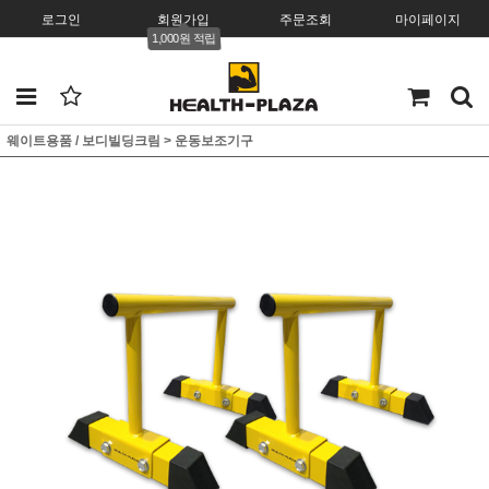
로그인
회원가입
주문조회
마이페이지
1,000원 적립
웨이트용품 / 보디빌딩크림
>
운동보조기구