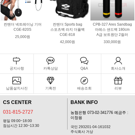
컨텐더 넥트레이닝 기어
컨텐더 Sports bag
CPB-327 Ares Sandbag
CGE-820S
스포츠백 라지 더플백
아레스 샌드백 180cm
CGE-818
A급 보트원단 2컬러
25,000원
42,000원
330,000원
공지사항
카톡상담
Q&A
회사소개
납품설치사진
기획전
배송조회
리뷰
CS CENTER
BANK INFO
031-815-2727
농협은행 073-02-341776 예금주 :
이창용
평일 09:00~18:00
점심시간 12:30~13:30
국민 293201-04-161032
주식회사 거상