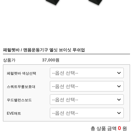
패럴렛바 / 맨몸운동기구 엘싯 브이싯 푸쉬업
상품가
37,000원
페럴렛바 색상선택
스쿼트무릎보호대
우드밸런스보드
EVE매트
0
총 상품 금액
원