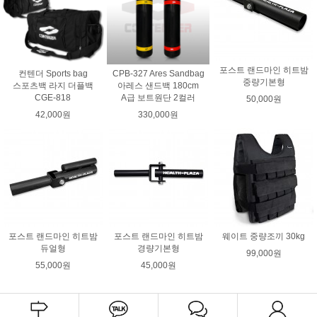
포스트 랜드마인 히트밤
컨텐더 Sports bag
CPB-327 Ares Sandbag
중량기본형
스포츠백 라지 더플백
아레스 샌드백 180cm
CGE-818
A급 보트원단 2컬러
50,000원
42,000원
330,000원
포스트 랜드마인 히트밤
포스트 랜드마인 히트밤
웨이트 중량조끼 30kg
듀얼형
경량기본형
99,000원
55,000원
45,000원