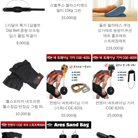
스벨투스 엘라스티밴드
멀티 10kg 그린
33,000원
[ 이달의 특가 ] 딥벨트
돌핀 필라테스 쿠션
Dip Belt 중량 리프팅
요가매트 등받이쿠션
딥스 풀업 턱걸이
매트 홈트매트
스트레칭매트
9,000원
228,000원
헬스프라자 네오프랜
컨텐더 넥트레이닝 기어
컨텐더 넥트레이닝 기어
헬스장갑 반장갑 그랩 XL
(가죽) CGE-820L
CGE-820S
10,000원
55,000원
25,000원