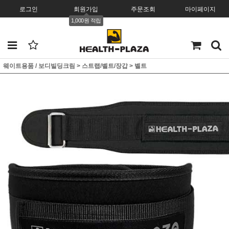
로그인
회원가입
주문조회
마이페이지
1,000원 적립
웨이트용품 / 보디빌딩크림
>
스트랩/벨트/장갑
>
벨트