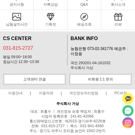
공지사항
카톡상담
Q&A
회사소개
납품설치사진
기획전
배송조회
리뷰
CS CENTER
BANK INFO
031-815-2727
농협은행 073-02-341776 예금주 :
이창용
평일 09:00~18:00
점심시간 12:30~13:30
국민 293201-04-161032
주식회사 거상
고객센터 연결
비회원 1:1 문의
이용안내
이용약관
개인정보처리방침
PC버전
주식회사 거상
대표 : 최홍수 ㅣ 개인정보 보호 책임자 : 최홍수
사업자 등록번호 : 141-81-42066
통신판매업신고번호 : 제2015-경기파주-6226호
전화 : 031-815-2727 ㅣ 팩스 : 031-941-4560
주소 : 경기도 파주시 조리읍 능안리 1042-2번지