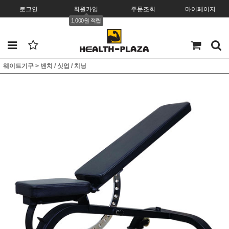
로그인
회원가입
주문조회
마이페이지
1,000원 적립
웨이트기구
>
벤치 / 싯업 / 치닝