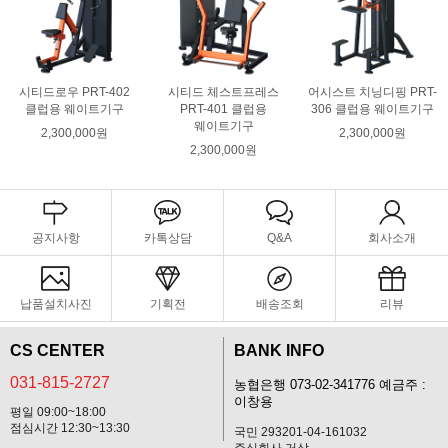
시티드로우 PRT-402
시티드 체스트프레스
어시스트 치닝디핑 PRT-
클럽용 웨이트기구
PRT-401 클럽용
306 클럽용 웨이트기구
웨이트기구
2,300,000원
2,300,000원
2,300,000원
공지사항
카톡상담
Q&A
회사소개
납품설치사진
기획전
배송조회
리뷰
CS CENTER
BANK INFO
031-815-2727
농협은행 073-02-341776 예금주 :
이창용
평일 09:00~18:00
점심시간 12:30~13:30
국민 293201-04-161032