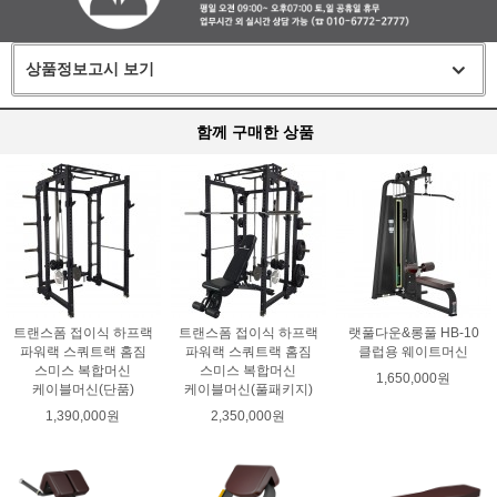
상품정보고시 보기
함께 구매한 상품
트랜스폼 접이식 하프랙
트랜스폼 접이식 하프랙
랫풀다운&롱풀 HB-10
파워랙 스쿼트랙 홈짐
파워랙 스쿼트랙 홈짐
클럽용 웨이트머신
스미스 복합머신
스미스 복합머신
1,650,000원
케이블머신(단품)
케이블머신(풀패키지)
1,390,000원
2,350,000원