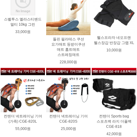
스벨투스 엘라스티밴드
멀티 10kg 그린
33,000원
헬스프라자 네오프랜
돌핀 필라테스 쿠션
헬스장갑 반장갑 그랩 XL
요가매트 등받이쿠션
매트 홈트매트
10,000원
스트레칭매트
228,000원
컨텐더 넥트레이닝 기어
컨텐더 넥트레이닝 기어
컨텐더 Sports bag
(가죽) CGE-820L
CGE-820S
스포츠백 라지 더플백
CGE-818
55,000원
25,000원
42,000원