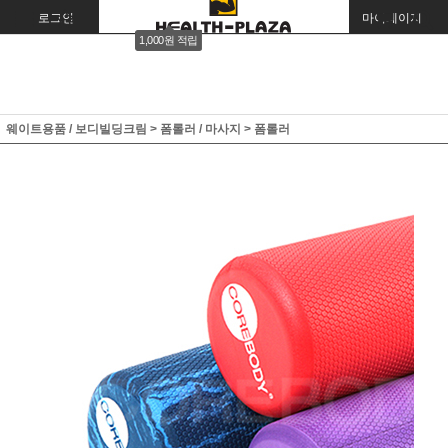
로그인
회원가입
주문조회
마이페이지
1,000원 적립
웨이트용품 / 보디빌딩크림
>
폼롤러 / 마사지
>
폼롤러