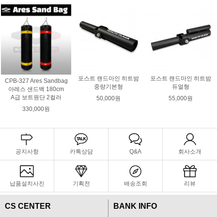
포스트 랜드마인 히트밤
포스트 랜드마인 히트밤
CPB-327 Ares Sandbag
중량기본형
듀얼형
아레스 샌드백 180cm
A급 보트원단 2컬러
50,000원
55,000원
330,000원
공지사항
카톡상담
Q&A
회사소개
납품설치사진
기획전
배송조회
리뷰
CS CENTER
BANK INFO