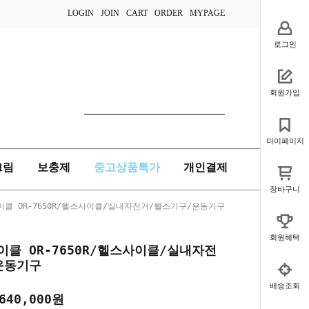
LOGIN
JOIN
CART
ORDER
MYPAGE
로그인
회원가입
마이페이지
크림
보충제
중고상품특가
개인결제
장바구니
클 OR-7650R/헬스사이클/실내자전거/헬스기구/운동기구
회원혜택
클 OR-7650R/헬스사이클/실내자전
운동기구
배송조회
640,000
원