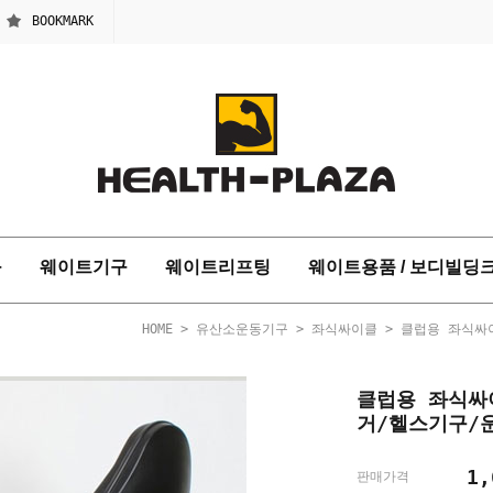
BOOKMARK
구
웨이트기구
웨이트리프팅
웨이트용품 / 보디빌딩
HOME
>
유산소운동기구
>
좌식싸이클
> 클럽용 좌식싸이
클럽용 좌식싸이
거/헬스기구/
1,
판매가격