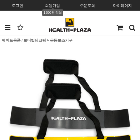
로그인
회원가입
주문조회
마이페이지
1,000원 적립
웨이트용품 / 보디빌딩크림
>
운동보조기구