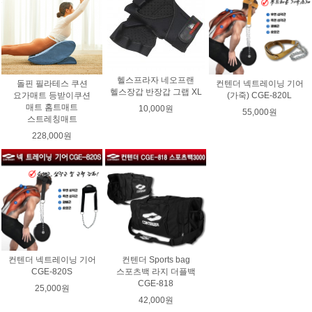
헬스프라자 네오프랜
돌핀 필라테스 쿠션
컨텐더 넥트레이닝 기어
헬스장갑 반장갑 그랩 XL
요가매트 등받이쿠션
(가죽) CGE-820L
매트 홈트매트
10,000원
55,000원
스트레칭매트
228,000원
컨텐더 넥트레이닝 기어
컨텐더 Sports bag
CGE-820S
스포츠백 라지 더플백
CGE-818
25,000원
42,000원