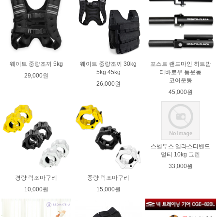
웨이트 중량조끼 5kg
웨이트 중량조끼 30kg
포스트 랜드마인 히트밤
5kg 45kg
티바로우 등운동
29,000원
코어운동
26,000원
45,000원
스벨투스 엘라스티밴드
멀티 10kg 그린
33,000원
경량 락조마구리
중량 락조마구리
10,000원
15,000원