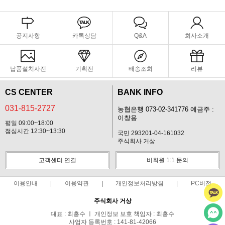
공지사항
카톡상담
Q&A
회사소개
납품설치사진
기획전
배송조회
리뷰
CS CENTER
BANK INFO
031-815-2727
농협은행 073-02-341776 예금주 :
이창용
평일 09:00~18:00
점심시간 12:30~13:30
국민 293201-04-161032
주식회사 거상
고객센터 연결
비회원 1:1 문의
이용안내
이용약관
개인정보처리방침
PC버전
주식회사 거상
대표 : 최홍수 ㅣ 개인정보 보호 책임자 : 최홍수
사업자 등록번호 : 141-81-42066