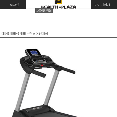
로그인
회원가입
주문조회
마이페이지
1,000원 적립
대여3개월~6개월
>
런닝머신대여