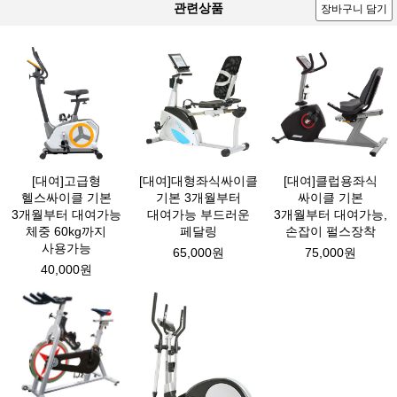
관련상품
장바구니 담기
[대여]고급형
[대여]대형좌식싸이클
[대여]클럽용좌식
헬스싸이클 기본
기본 3개월부터
싸이클 기본
3개월부터 대여가능
대여가능 부드러운
3개월부터 대여가능,
체중 60kg까지
페달링
손잡이 펄스장착
사용가능
65,000원
75,000원
40,000원