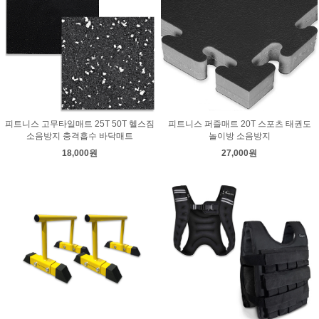
피트니스 고무타일매트 25T 50T 헬스짐
피트니스 퍼즐매트 20T 스포츠 태권도
소음방지 충격흡수 바닥매트
놀이방 소음방지
18,000원
27,000원