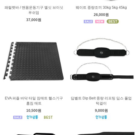
패럴렛바 / 맨몸운동기구 엘싯 브이싯
웨이트 중량조끼 30kg 5kg 45kg
푸쉬업
26,000원
37,000원
EVA 퍼즐 바닥 타일 짐매트 헬스기구
딥벨트 Dip Belt 중량 리프팅 딥스 풀업
홈짐 매트
턱걸이
10,500원
9,000원