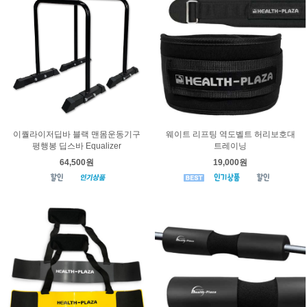
이퀄라이저딥바 블랙 맨몸운동기구
웨이트 리프팅 역도벨트 허리보호대
평행봉 딥스바 Equalizer
트레이닝
64,500원
19,000원