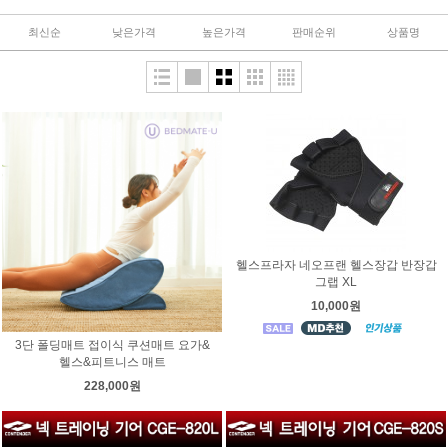
최신순
낮은가격
높은가격
판매순위
상품명
헬스프라자 네오프랜 헬스장갑 반장갑
그랩 XL
10,000원
3단 폴딩매트 접이식 쿠션매트 요가&
헬스&피트니스 매트
228,000원