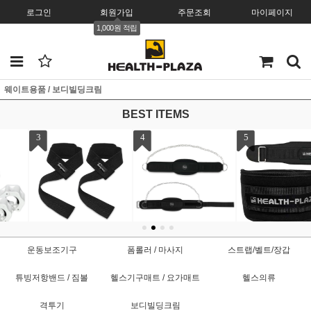
로그인
회원가입
주문조회
마이페이지
1,000원 적립
웨이트용품 / 보디빌딩크림
BEST ITEMS
4
5
6
딥벨트 Dip Belt 중량 리
웨이트 리프팅 역도벨트
리스트랩 손목보호대 헬
운동보조기구
폼롤러 / 마사지
스트랩/벨트/장갑
프팅 딥스 풀업 턱걸이
허리보호대 트레이닝
스스트랩
9,000원
19,000원
16,000원
튜빙저항밴드 / 짐볼
헬스기구매트 / 요가매트
헬스의류
격투기
보디빌딩크림