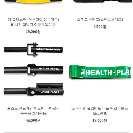
암 블래스터 (이두고립 운동기구)
스쿼트 바패드(숄더보호패드)
바벨컬 덤벨컬 이두운동기구
9,500원
19,000원
포스트 랜드마인 히트밤 티바로우
고무저항 풀업밴드 퍼플 턱걸이보조
등운동 코어운동
헬스밴드
45,000원
17,000원