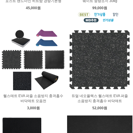
포스트 랜드마인 히트밤 경량기본형
웨이트 중량조끼 30kg
45,000원
99,000원
헬스매트 EVA 퍼즐 소음방지 충격흡수
듀얼 네오플렉스 헬스매트 EVA 퍼즐
바닥매트 모음전
소음방지 충격흡수 바닥매트
3,000원
52,000원