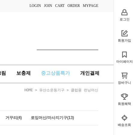
LOGIN
JOIN
CART
ORDER
MYPAGE
로그인
회원가입
마이페이지
크림
보충제
중고상품특가
개인결제
장바구니
HOME
>
유산소운동기구
>
클럽용 런닝머신
회원혜택
거꾸리(4)
로잉머신/마사지기구(13)
배송조회