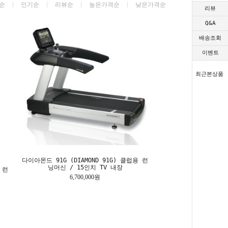
순
인기순
리뷰순
높은가격순
낮은가격순
리뷰
Q&A
배송조회
이벤트
최근본상품
다이아몬드 91G (DIAMOND 91G) 클럽용 런
닝머신 / 15인치 TV 내장
 런
6,700,000원