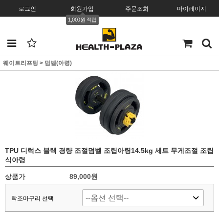
로그인
회원가입
주문조회
마이페이지
1,000원 적립
웨이트리프팅
>
덤벨(아령)
TPU 디럭스 블랙 경량 조절덤벨 조립아령14.5kg 세트 무게조절 조립
식아령
상품가
89,000원
락조마구리 선택