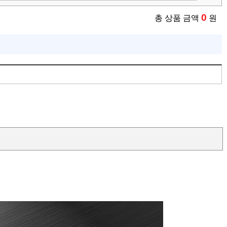
0
총 상품 금액
원