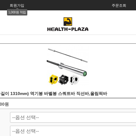
회원가입
주문조회
1,000원 적립
길이 1310mm) 역기봉 바벨봉 스쿼트바 직선바,올림픽바
000원