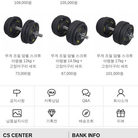
109,000원
105,000원
무게 조절 덤벨 스크류
무게 조절 덤벨 스크류
무게 조절 덤벨 스크류
아령봉 12kg +
아령봉 14.5kg +
아령봉 17kg +
고정마구리 세트
고정마구리 세트
고정마구리 세트
73,000원
87,000원
101,000원
공지사항
카톡상담
Q&A
회사소개
납품설치사진
기획전
배송조회
리뷰
CS CENTER
BANK INFO