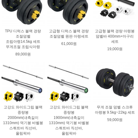
TPU 디럭스 블랙 경량
고급형 디럭스 블랙 경량
고급형 블랙 경량 아령봉
조절덤벨
조절덤벨 원판 아령세트
덤벨바 400mm+마구리
조립아령14.5kg 세트
세트
61,000원
무게조절 조립식아령
19,000원
89,000원
고강도 와이드그립 블랙
고강도 와이드그립 블랙
무게 조절 덤벨 스크류
중량봉
중량봉
아령봉 9.5kg~22kg 세트
2000mm(내측길이
1900mm(내측길이
59,000원
1310mm) 역기봉 바벨봉
1310mm) 역기봉 바벨봉
스쿼트바 직선바,
스쿼트바 직선바,
올림픽바
올림픽바