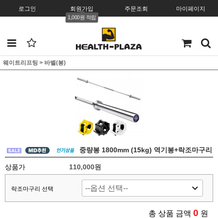
로그인
회원가입
주문조회
마이페이지
1,000원 적립
웨이트리프팅
>
바벨(봉)
중량봉 1800mm (15kg) 역기봉+락조마구리
상품가
110,000원
락조마구리 선택
0
총 상품 금액
원