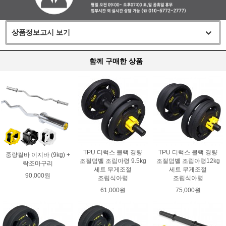
상품정보고시 보기
함께 구매한 상품
TPU 디럭스 블랙 경량
TPU 디럭스 블랙 경량
중량컬바 이지바 (9kg) +
조절덤벨 조립아령 9.5kg
조절덤벨 조립아령12kg
락조마구리
세트 무게조절
세트 무게조절
90,000원
조립식아령
조립식아령
61,000원
75,000원