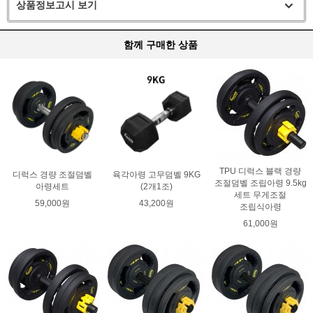
상품정보고시 보기
함께 구매한 상품
TPU 디럭스 블랙 경량
디럭스 경량 조절덤벨
육각아령 고무덤벨 9KG
조절덤벨 조립아령 9.5kg
아령세트
(2개1조)
세트 무게조절
59,000원
43,200원
조립식아령
61,000원