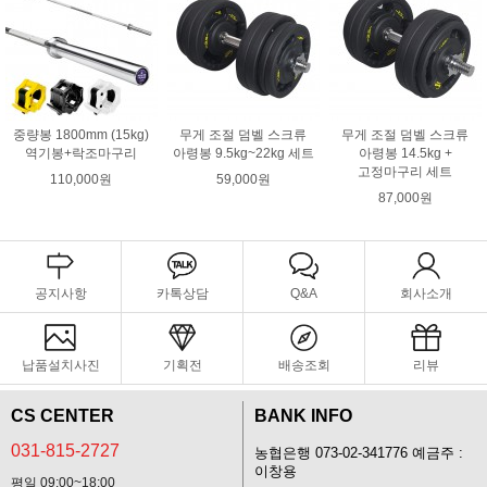
중량봉 1800mm (15kg)
무게 조절 덤벨 스크류
무게 조절 덤벨 스크류
역기봉+락조마구리
아령봉 9.5kg~22kg 세트
아령봉 14.5kg +
고정마구리 세트
110,000원
59,000원
87,000원
공지사항
카톡상담
Q&A
회사소개
납품설치사진
기획전
배송조회
리뷰
CS CENTER
BANK INFO
031-815-2727
농협은행 073-02-341776 예금주 :
이창용
평일 09:00~18:00