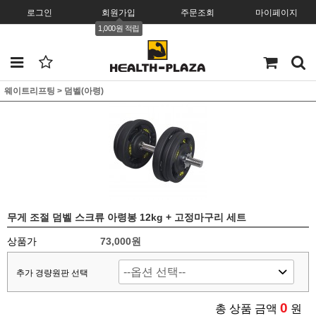
로그인
회원가입
주문조회
마이페이지
1,000원 적립
웨이트리프팅
>
덤벨(아령)
무게 조절 덤벨 스크류 아령봉 12kg + 고정마구리 세트
상품가
73,000원
추가 경량원판 선택
0
총 상품 금액
원